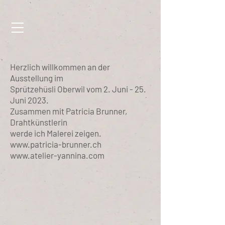
Herzlich willkommen an der
Ausstellung im
Sprützehüsli Oberwil vom 2. Juni - 25.
Juni 2023.
Zusammen mit Patricia Brunner,
Drahtkünstlerin
werde ich Malerei zeigen.
www.patricia-brunner.ch
www.atelier-yannina.com